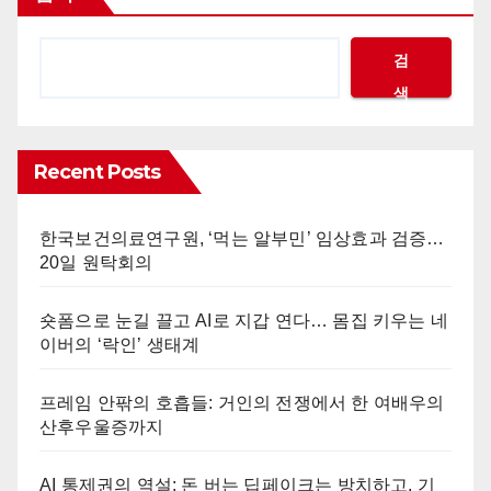
검
색
Recent Posts
한국보건의료연구원, ‘먹는 알부민’ 임상효과 검증…
20일 원탁회의
숏폼으로 눈길 끌고 AI로 지갑 연다… 몸집 키우는 네
이버의 ‘락인’ 생태계
프레임 안팎의 호흡들: 거인의 전쟁에서 한 여배우의
산후우울증까지
AI 통제권의 역설: 돈 버는 딥페이크는 방치하고, 기