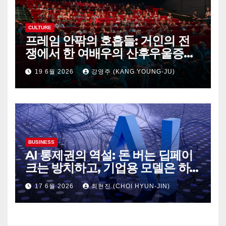
CULTURE
프레임 안팎의 호흡들: 거인의 전
쟁에서 한 여배우의 산후우울증까
지
19 6월 2026
강영주 (KANG YOUNG-JU)
BUSINESS
AI 통제권의 역설: 돈 버는 딥페이
크는 방치하고, 기업용 모델은 하
루아침에 셧다운
17 6월 2026
최현진 (CHOI HYUN-JIN)