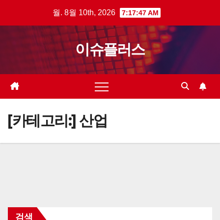
Skip
월. 8월 10th, 2026
7:17:47 AM
to
content
이슈플러스
[카테고리:]
산업
검색