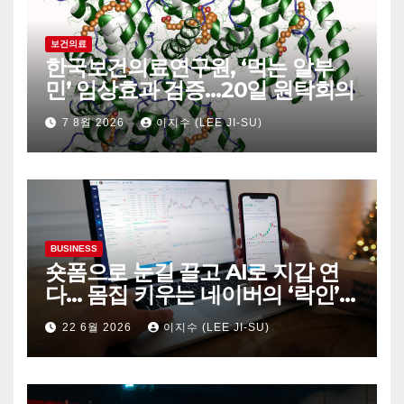
보건의료
한국보건의료연구원, ‘먹는 알부
민’ 임상효과 검증…20일 원탁회의
7 8월 2026
이지수 (LEE JI-SU)
BUSINESS
숏폼으로 눈길 끌고 AI로 지갑 연
다… 몸집 키우는 네이버의 ‘락인’
생태계
22 6월 2026
이지수 (LEE JI-SU)