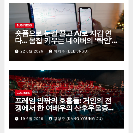
BUSINESS
숏폼으로 눈길 끌고 AI로 지갑 연
다… 몸집 키우는 네이버의 ‘락인’
생태계
22 6월 2026
이지수 (LEE JI-SU)
CULTURE
프레임 안팎의 호흡들: 거인의 전
쟁에서 한 여배우의 산후우울증까
지
19 6월 2026
강영주 (KANG YOUNG-JU)