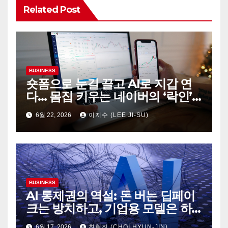
Related Post
BUSINESS
숏폼으로 눈길 끌고 AI로 지갑 연
다… 몸집 키우는 네이버의 ‘락인’
생태계
6월 22, 2026
이지수 (LEE JI-SU)
BUSINESS
AI 통제권의 역설: 돈 버는 딥페이
크는 방치하고, 기업용 모델은 하
루아침에 셧다운
6월 17, 2026
최현진 (CHOI HYUN-JIN)