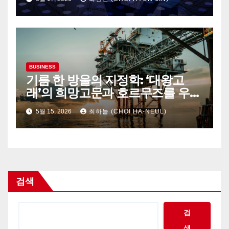
BUSINESS
기름 한 방울의 지정학: ‘대왕고
래’의 희망고문과 호르무즈를 우회
하는 UAE
5월 15, 2026
최하늘 (CHOI HA-NEUL)
검색
검
색