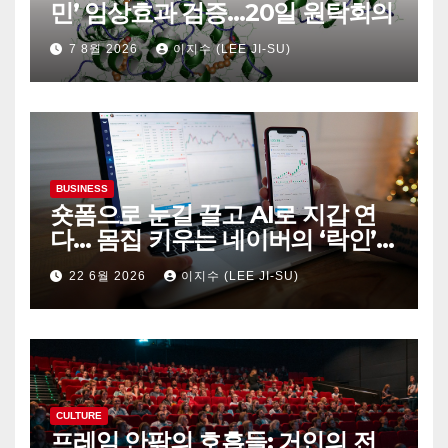
민’ 임상효과 검증…20일 원탁회의
7 8월 2026
이지수 (LEE JI-SU)
BUSINESS
숏폼으로 눈길 끌고 AI로 지갑 연
다… 몸집 키우는 네이버의 ‘락인’
생태계
22 6월 2026
이지수 (LEE JI-SU)
CULTURE
프레임 안팎의 호흡들: 거인의 전