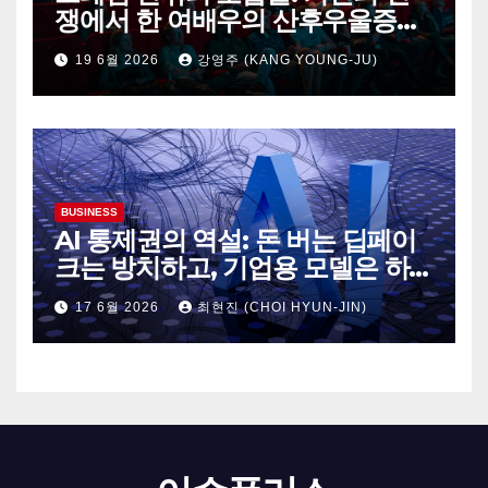
쟁에서 한 여배우의 산후우울증까
지
19 6월 2026
강영주 (KANG YOUNG-JU)
BUSINESS
AI 통제권의 역설: 돈 버는 딥페이
크는 방치하고, 기업용 모델은 하
루아침에 셧다운
17 6월 2026
최현진 (CHOI HYUN-JIN)